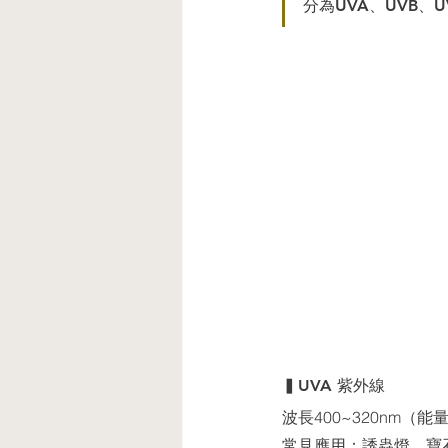
分為UVA、UVB、U
▍UVA 紫外線
波長400~320nm
常⾒應⽤：誘蟲燈、寶