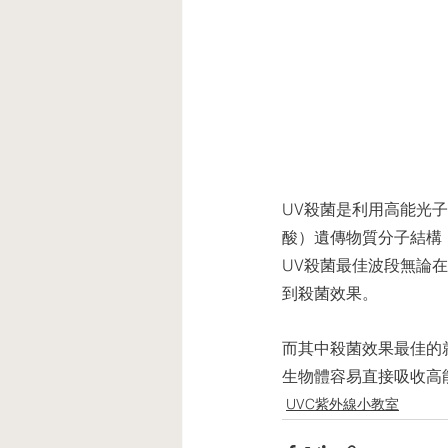
UV殺菌是利⽤⾼能光⼦
酸）遺傳物質分⼦結構
UV殺菌最佳波段無論在
到殺菌效果。
⽽其中殺菌效果最佳的就
⽣物體容易直接吸收⾼
UVC紫外線小教室