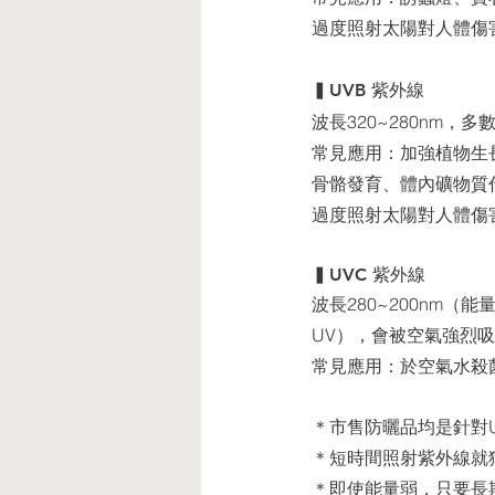
過度照射太陽對⼈體傷
▍UVB 紫外線
波長320~280nm
常⾒應⽤：加強植物⽣
骨骼發育、體內礦物質
過度照射太陽對⼈體傷
▍UVC 紫外線
波長280~200nm
UV），會被空氣強烈
常⾒應⽤：於空氣⽔殺
＊市售防曬品均是針對U
＊短時間照射紫外線就
＊即使能量弱，只要長