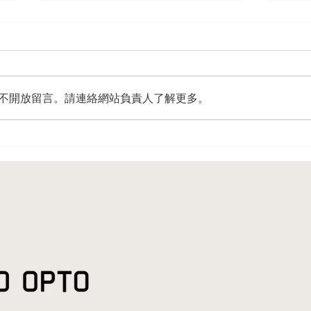
不開放留言。請連絡網站負責人了解更多。
UVC LED跟家裡的汞燈有什麼
加熱
差異呢？
菌的