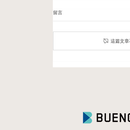
留言
這篇文章
UVC⼿持式殺菌燈商品常⾒問
題