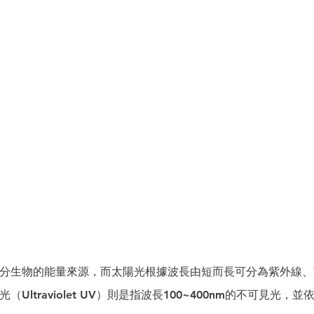
分⽣物的能量來源，⽽太陽光根據波長由短⽽長可分為紫外線、
Ultraviolet UV）則是指波長100~400nm的不可⾒光，