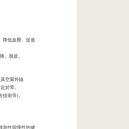
、降低⾎壓、促進
、痛、脫⽪。
即真空紫外線
趨近於零。
告技術等)。
致急性與慢性的健