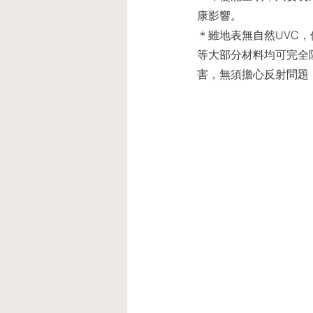
康影響。
＊雖地表無⾃然UVC
等⼤部分材料均可完全
害，無須擔⼼反射問題