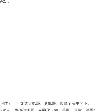
VC…
（能量最弱），可穿透⼤氣層、臭氧層、玻璃⾄海平⾯下。
⽯鑑定、防偽偵測器、光固化（如：美甲、牙⿒、油墨）