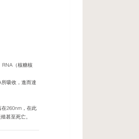
 RNA（核糖核
NA所吸收，進⽽達
在260nm，在此
繁殖甚⾄死亡。