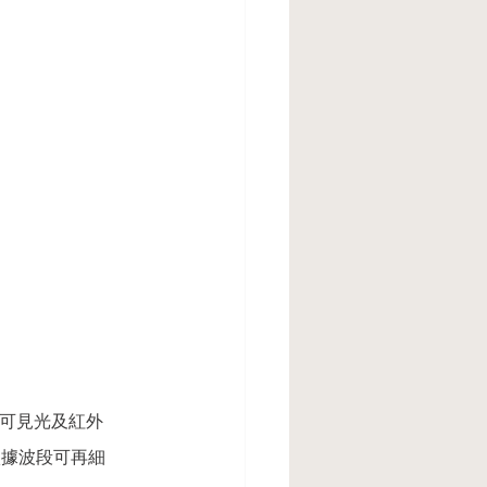
可⾒光及紅外
並依據波段可再細