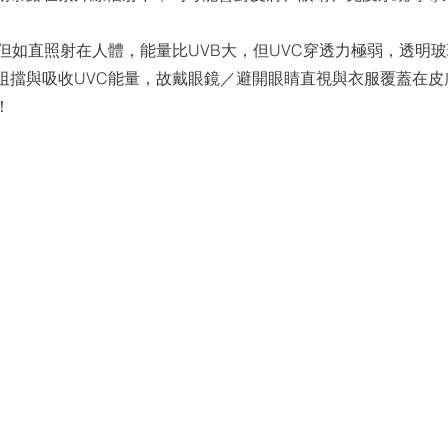
，但如直照射在⼈體，能量比UVB⼤，但UVC穿透⼒極弱，透明
阻擋與吸收UVC能量，故戴眼鏡／避開眼睛直視與衣服覆蓋在⽪
！