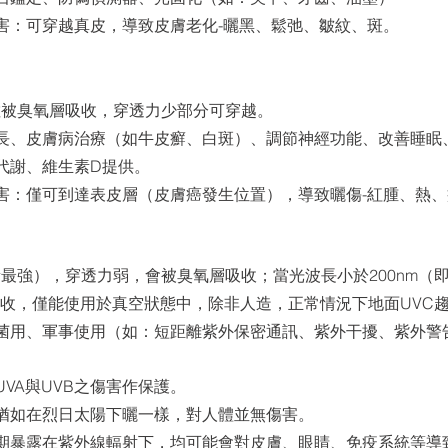
害：可穿越真⽪，導致⽪膚老化-曬⿊、鬆弛、皺紋、斑。
，多數被臭氧層吸收，穿透⼒少部分可穿越。
長、⽪膚病治療（如⽜⽪癬、⽩斑）、調節神經功能、改善睡眠
代謝、維⽣素D提供。
害：僅可到達表⽪層（⽪膚癌發⽣位置），導致曬傷-紅腫、熱
（能量最強），穿透⼒弱，會被臭氧層吸收；當光波長⼩於200nm（
吸收，僅能使⽤於真空狀態中，除非⼈造，正常情況下地⾯UVC
菌⽤、軍事使⽤（如：短距離紫外保密通訊、紫外⼲擾、紫外警
VA與UVB之傷害作保護。
猶如在烈⽇太陽下曬⼀樣，對⼈體並無傷害。
期暴露在紫外線輻射下，均可能會對⽪膚、眼睛、免疫系統等導