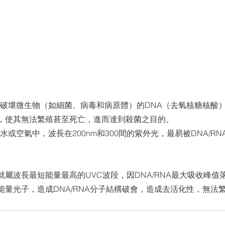
破壞微⽣物（如細菌、病毒和病原體）的DNA（去氧核糖核酸）
，使其無法繁殖甚⾄死亡，進⽽達到殺菌之⽬的。
⽔或空氣中，波長在200nm和300間的紫外光，最易被DNA/R
屬波長最短能量最⾼的UVC波段，因DNA/RNA最⼤吸收峰值落
能量光⼦，造成DNA/RNA分⼦結構破會，造成去活化性，無法