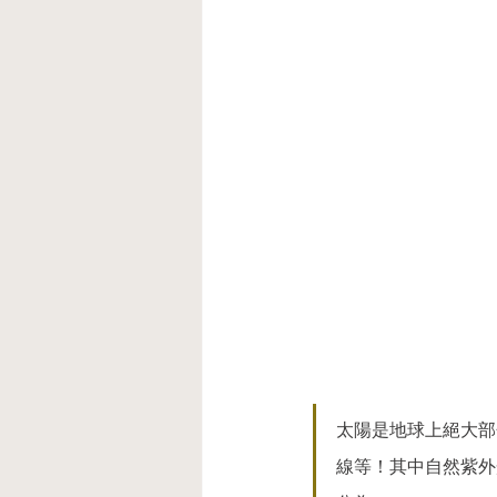
太陽是地球上絕⼤部
線等！其中⾃然紫外光（