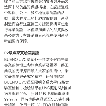
呢？第三⽅認證機構是消費者與產品製
造商中間的品質保證橋樑，在認證過程
中客觀、公正、獨立地從事認證的活
動，最⼤程度上的杜絕虛假信息！產品
製造商⾃⾏送⾄第三⽅認證機構單位進
⾏專業認證，不僅增加商品的品質與效
果公信⼒，對於消費者來說在使⽤產品
時能更有保障。
P2級國家實驗室認證
BUENO UVC深紫外⼿持防疫燈由光學
專業的陳博⼠帶領專業研發團隊，將⼯
業級的光學應⽤帶入⼤家的⽣活中。秉
持著專業與研究的精神，研發團隊將
BUENO UVC送⾄陽明交通⼤學P2級實
驗室檢驗，檢驗結果在UVC照射5秒後滅
病毒率達99%，照射15秒後滅病毒率達
99.97%！同時也將產品送⾄SGS進⾏能
量認證，使⽤⼀顆UV LED在距離細菌/