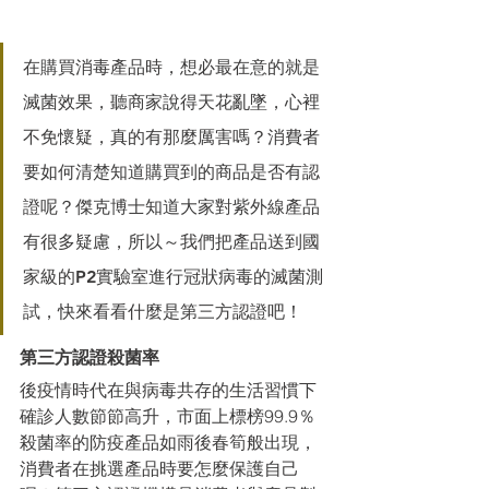
在購買消毒產品時，想必最在意的就是
滅菌效果，聽商家說得天花亂墜，⼼裡
不免懷疑，真的有那麼厲害嗎？消費者
要如何清楚知道購買到的商品是否有認
證呢？傑克博⼠知道⼤家對紫外線產品
有很多疑慮，所以～我們把產品送到國
家級的P2實驗室進⾏冠狀病毒的滅菌測
試，快來看看什麼是第三⽅認證吧！
第三⽅認證殺菌率
後疫情時代在與病毒共存的⽣活習慣下
確診⼈數節節⾼升，市⾯上標榜99.9％
殺菌率的防疫產品如雨後春筍般出現，
消費者在挑選產品時要怎麼保護⾃⼰