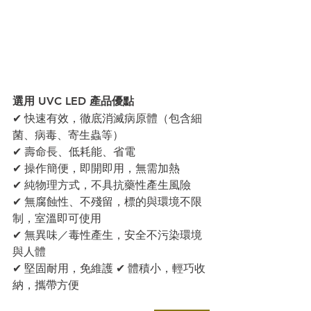
選⽤ UVC LED 產品優點
✔ 快速有效，徹底消滅病原體（包含細
菌、病毒、寄⽣蟲等）
✔ 壽命長、低耗能、省電
✔ 操作簡便，即開即⽤，無需加熱 
✔ 純物理⽅式，不具抗藥性產⽣風險
✔ 無腐蝕性、不殘留，標的與環境不限
制，室溫即可使⽤ 
✔ 無異味／毒性產⽣，安全不污染環境
與⼈體
✔ 堅固耐⽤，免維護 ✔ 體積⼩，輕巧收
納，攜帶⽅便