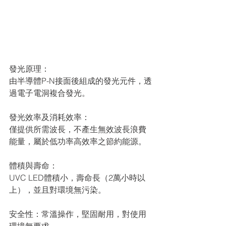
發光原理：
由半導體P-N接⾯後組成的發光元件，透
過電⼦電洞複合發光。
發光效率及消耗效率：
僅提供所需波長，不產⽣無效波長浪費
能量，屬於低功率⾼效率之節約能源。
體積與壽命：
UVC LED體積⼩，壽命長（2萬⼩時以
上），並且對環境無污染。
安全性：常溫操作，堅固耐⽤，對使⽤
環境無要求。