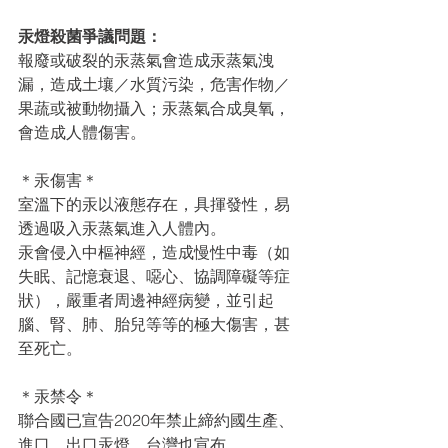
汞燈殺菌爭議問題：
報廢或破裂的汞蒸氣會造成汞蒸氣洩
漏，造成⼟壤／⽔質污染，危害作物／
果蔬或被動物攝入；汞蒸氣合成臭氧，
會造成⼈體傷害。
＊汞傷害＊
室溫下的汞以液態存在，具揮發性，易
透過吸入汞蒸氣進入⼈體內。
汞會侵入中樞神經，造成慢性中毒（如
失眠、記憶衰退、噁⼼、協調障礙等症
狀），嚴重者周邊神經病變，並引起
腦、腎、肺、胎兒等等的極⼤傷害，甚
⾄死亡。
＊汞禁令＊
聯合國已宣告2020年禁⽌締約國⽣產、
進⼝、出⼝汞燈。台灣也宣布