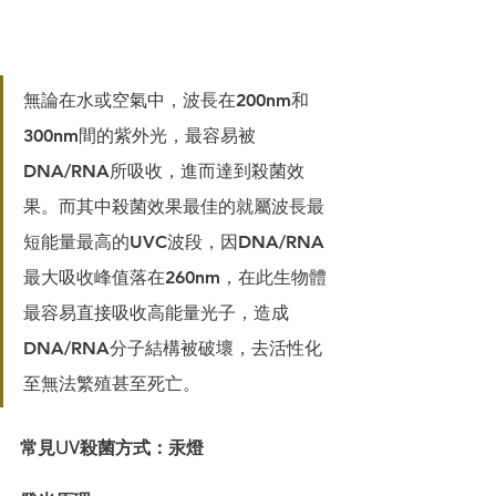
無論在⽔或空氣中，波長在200nm和
300nm間的紫外光，最容易被
DNA/RNA所吸收，進⽽達到殺菌效
果。⽽其中殺菌效果最佳的就屬波長最
短能量最⾼的UVC波段，因DNA/RNA
最⼤吸收峰值落在260nm，在此⽣物體
最容易直接吸收⾼能量光⼦，造成
DNA/RNA分⼦結構被破壞，去活性化
⾄無法繁殖甚⾄死亡。
常⾒UV殺菌⽅式：汞燈