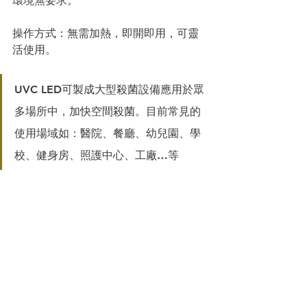
操作⽅式：無需加熱，即開即⽤，可靈
活使⽤。
UVC LED可製成⼤型殺菌設備應⽤於眾
多場所中，加快空間殺菌。⽬前常⾒的
使⽤場域如：醫院、餐廳、幼兒園、學
校、健⾝房、照護中⼼、⼯廠…等