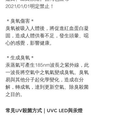
2021/01/01明定禁⽌！
＊臭氧傷害＊
臭氧被吸入⼈體後，將促進紅⾎蛋⽩凝
固，造成⼈體供養不⾜，發⽣頭暈、噁
⼼的感覺，影響健康。
＊⽣成臭氧＊
汞蒸氣可產⽣185nm波長之紫外線，此
⼀波長將空氣中之氧氣變成臭氧。臭氧
易與其他分⼦起化學變化，造成在分
解，轉成氧，達到更新空氣、除臭殺菌
之⽬的。
常⾒UV殺菌⽅式｜UVC LED與汞燈