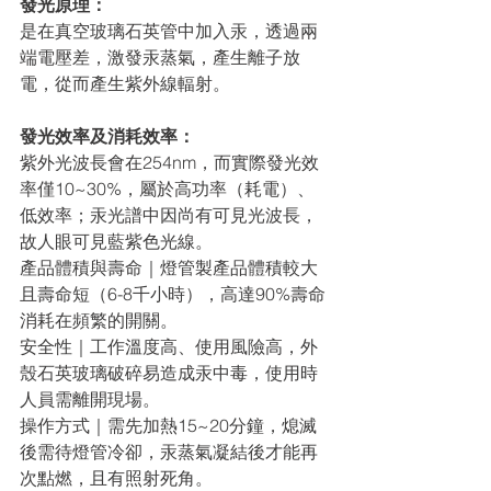
發光原理：
是在真空玻璃⽯英管中加入汞，透過兩
端電壓差，激發汞蒸氣，產⽣離⼦放
電，從⽽產⽣紫外線輻射。
發光效率及消耗效率：
紫外光波長會在254nm，⽽實際發光效
率僅10~30%，屬於⾼功率（耗電）、
低效率；汞光譜中因尚有可⾒光波長，
故⼈眼可⾒藍紫⾊光線。
產品體積與壽命｜燈管製產品體積較⼤
且壽命短（6-8千⼩時），⾼達90%壽命
消耗在頻繁的開關。
安全性｜⼯作溫度⾼、使⽤風險⾼，外
殼⽯英玻璃破碎易造成汞中毒，使⽤時
⼈員需離開現場。
操作⽅式｜需先加熱15~20分鐘，熄滅
後需待燈管冷卻，汞蒸氣凝結後才能再
次點燃，且有照射死⾓。