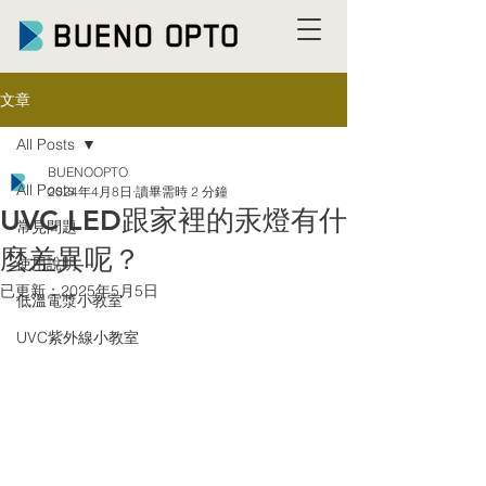
文章
All Posts
BUENOOPTO
All Posts
2024年4月8日
讀畢需時 2 分鐘
UVC LED跟家裡的汞燈有什
常見問題
麼差異呢？
使用說明
已更新：
2025年5月5日
低溫電漿小教室
UVC紫外線小教室