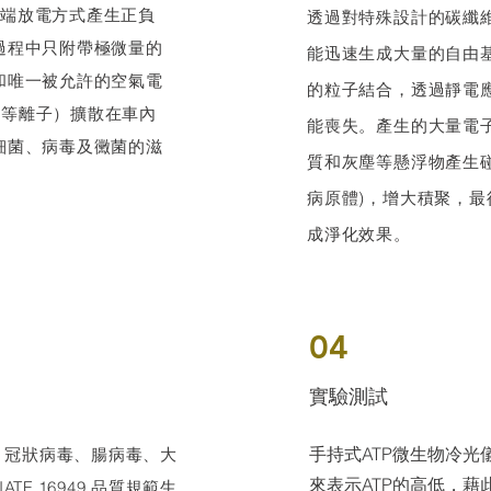
是以尖端放電方式產生正負
透過對特殊設計的碳纖
過程中只附帶極微量的
能迅速生成大量的自由
和唯一被允許的空氣電
的粒子結合，透過靜電
漿（等離子）擴散在車內
能喪失。產生的大量電
細菌、病毒及黴菌的滋
質和灰塵等懸浮物產生
病原體)，增大積聚，
成淨化效果。
04
實驗測試
手持式ATP微生物冷光
感、冠狀病毒、腸病毒、大
來表示ATP的高低，
F 16949 品質規範生