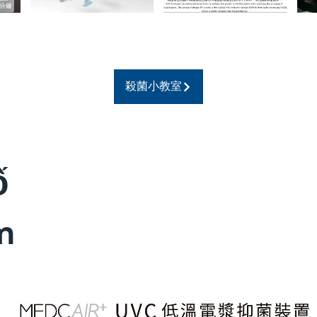
殺菌小教室
ố
m