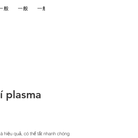
一般
一般
一般
一般
về chúng tôi
liên hệ
í plasma
 hiệu quả, có thể tắt nhanh chóng