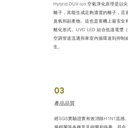
Hybrid DUV-ion 空氣淨化原理
離子，其能生成足夠濃度的離子，且
臭氧和副產物。這也是客機上最安全
離化形式。UVC LED 結合低溫電
空調管道流通與車室內循環達到抑制
生。
03
​產品品質
經SGS實驗證實有效消除H1N1流
腸桿菌等各種常見細菌和病毒，符合 IAT