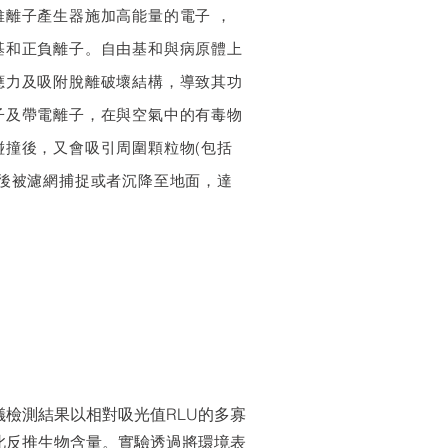
維離子產生器施加高能量的電子 ，
基和正負離子。
自由基和與病原體上
應力及吸附脫離破壞結構，導致其功
子及帶電離子，在與空氣中的有毒物
碰撞後，又會吸引周圍顆粒物(包括
最後被濾網捕捉或者沉降至地面，達
儀檢測結果以相對吸光值RLU的多寡
藉此反推生物含量。實驗透過將環境表