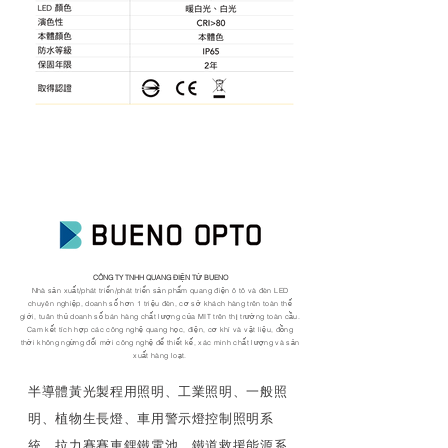
CÔNG TY TNHH QUANG ĐIỆN TỬ BUENO
Nhà sản xuất/phát triển/phát triển sản phẩm quang điện ô tô và đèn LED
chuyên nghiệp, doanh số hơn 1 triệu đèn, cơ sở khách hàng trên toàn thế
giới, tuân thủ doanh số bán hàng chất lượng của MIT trên thị trường toàn cầu.
Cam kết tích hợp các công nghệ quang học, điện, cơ khí và vật liệu, đồng
thời không ngừng đổi mới công nghệ để thiết kế, xác minh chất lượng và sản
xuất hàng loạt.
​半導體黃光製程用照明、工業照明、一般照
明、植物生長燈、車用警示燈控制照明系
統、拉力賽賽車鋰鐵電池、鐵道救援能源系