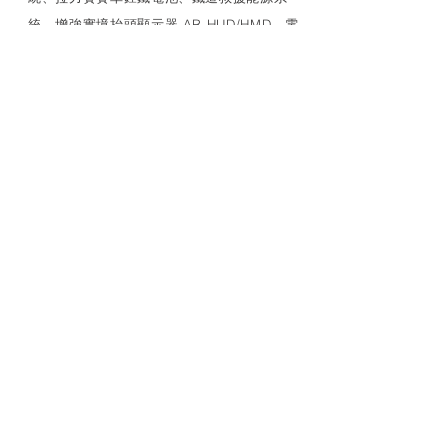
統、增強實境抬頭顯示器 AR HUD/HMD、電
漿UVC殺菌/滅病毒模組、AIoT中繼裝置、電
源管理等多種特殊應用產品、車用產品評估
研發生產驗證安裝、可靠性試驗以及車廠應
對
LINK
MEDCAIR+
照明燈具
特殊光源
UVC LED 燈管
消費性產品開發
光學檢測設備