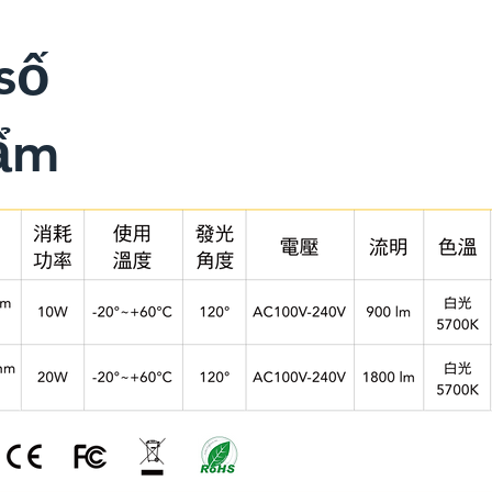
số
ẩm