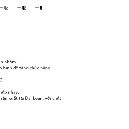
一般
一般
一般
一般
về chúng tôi
liên hệ
ùn nhôm.
ạo hình để tăng chức năng
C.
hấp nháy.
ản xuất tại Đài Loan, với chất