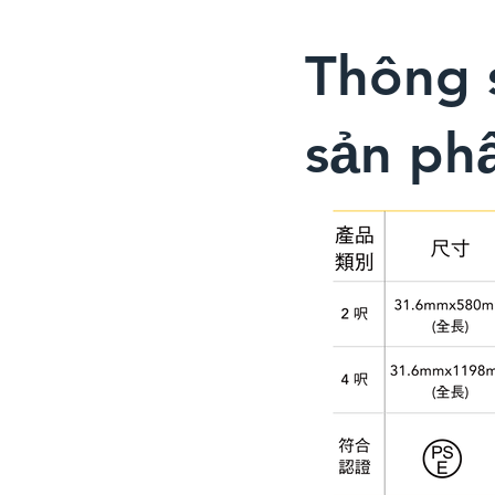
​Thông 
sản ph