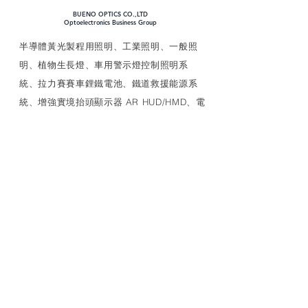
BUENO OPTICS CO.,LTD
​Optoelectronics Business Group
​半導體黃光製程用照明、工業照明、一般照
明、植物生長燈、車用警示燈控制照明系
統、拉力賽賽車鋰鐵電池、鐵道救援能源系
統、增強實境抬頭顯示器 AR HUD/HMD、電
漿UVC殺菌/滅病毒模組、AIoT中繼裝置、電
源管理等多種特殊應用產品、車用產品評估
研發生產驗證安裝、可靠性試驗以及車廠應
對
LINK
MEDCAIR+
照明燈具