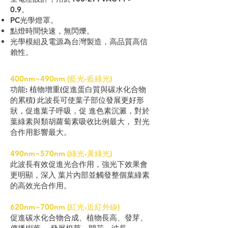
0.9。
PC光學燈罩。
點燈時間快速，無閃爍。
光學模組及電源為台灣製造，高品質高信
賴性。
400nm~490nm (藍光-藍綠光)
功能: 植物增重(促進蛋白質與碳水化合物
的累積) 此波長可使葉子部位發展更好形
狀，促進葉子呼吸，促 進色素沉澱，對於
葉綠素與類胡蘿蔔素吸收比例最大， 對光
合作用影響最大。
490nm~570nm (綠光-黃綠光)
此波長有效促進光合作用，強光下效果會
更明顯，深入 葉片內部並觸發整個葉綠素
的高效光合作用。
620nm~700nm (紅光-近紅外線)
促進碳水化合物合成、植物長高、發芽、