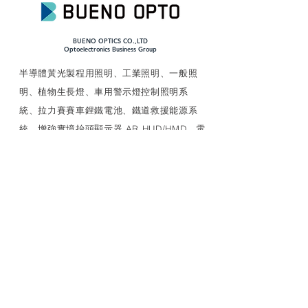
BUENO OPTICS CO.,LTD
​Optoelectronics Business Group
​半導體黃光製程用照明、工業照明、一般照
明、植物生長燈、車用警示燈控制照明系
統、拉力賽賽車鋰鐵電池、鐵道救援能源系
統、增強實境抬頭顯示器 AR HUD/HMD、電
漿UVC殺菌/滅病毒模組、AIoT中繼裝置、電
源管理等多種特殊應用產品、車用產品評估
研發生產驗證安裝、可靠性試驗以及車廠應
對
LINK