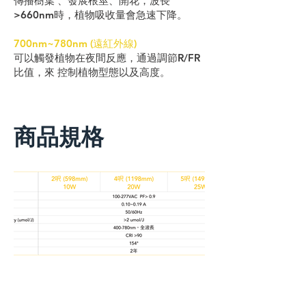
傳播樹葉 、發展根莖、開花，波長
>660nm時，植物吸收量會急速下降。
700nm~780nm (遠紅外線)
可以觸發植物在夜間反應，通過調節R/FR
比值，來 控制植物型態以及高度。
​商品規格