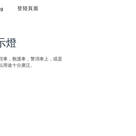
登陸頁面
og
示燈
程車，救護車，警消車上，或是
以用途十分廣泛。