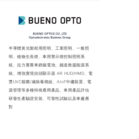
BUENO OPTICS CO.,LTD
​Optoelectronics Business Group
​半導體黃光製程用照明、工業照明、一般照
明、植物生長燈、車用警示燈控制照明系
統、拉力賽賽車鋰鐵電池、鐵道救援能源系
統、增強實境抬頭顯示器 AR HUD/HMD、電
漿UVC殺菌/滅病毒模組、AIoT中繼裝置、電
源管理等多種特殊應用產品、車用產品評估
研發生產驗證安裝、可靠性試驗以及車廠應
對