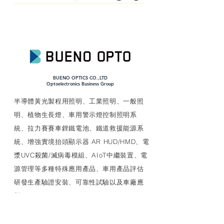
BUENO OPTICS CO.,LTD
​Optoelectronics Business Group
​半導體黃光製程用照明、工業照明、一般照
明、植物生長燈、車用警示燈控制照明系
統、拉力賽賽車鋰鐵電池、鐵道救援能源系
統、增強實境抬頭顯示器 AR HUD/HMD、電
漿UVC殺菌/滅病毒模組、AIoT中繼裝置、電
源管理等多種特殊應用產品、車用產品評估
研發生產驗證安裝、可靠性試驗以及車廠應
對