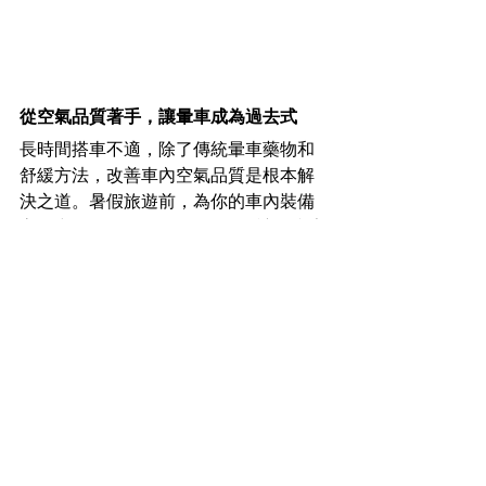
從空氣品質著手，讓暈車成為過去式
長時間搭車不適，除了傳統暈車藥物和
舒緩方法，改善車內空氣品質是根本解
決之道。暑假旅遊前，為你的車內裝備
高效空氣淨化器，如Medcair，讓你和家
人擁有清新舒適的乘車環境，真正享受
旅途中的每一刻。