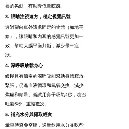
要的晃動，有助降低暈眩感。
3. 眼睛注視遠方，穩定視覺訊號
透過望向車外遠處固定的物體（如地平
線），讓眼睛和內耳的感覺訊號更加一
致，幫助大腦平衡判斷，減少暈車症
狀。
4. 深呼吸放鬆身心
緩慢且有節奏的深呼吸能幫助身體釋放
緊張，促進血液循環和氧氣交換，減少
焦慮和頭暈。嘗試用鼻子吸氣4秒，嘴巴
吐氣6秒，重複數次。
5. 補充水分與攝取輕食
暈車時避免空腹，適量飲用水分並吃些