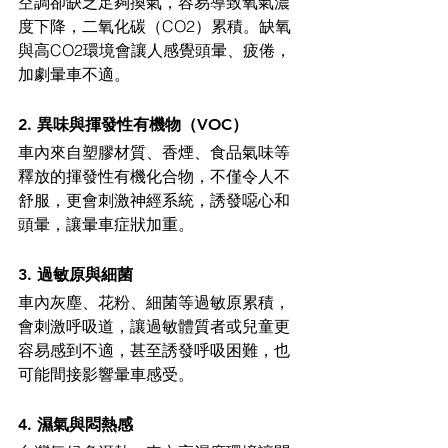
空調卻缺乏足夠換氣，容易導致氧氣濃
度下降，二氧化碳（CO2）累積。缺氧
與高CO2環境會讓人感覺頭暈、疲倦，
加劇暈車不適。
2. 異味與揮發性有機物（VOC）
車內來自塑膠材質、香煙、食品氣味等
釋放的揮發性有機化合物，不僅令人不
舒服，更會刺激神經系統，誘發噁心和
頭暈，讓暈車症狀加重。
3. 過敏原與細菌
車內灰塵、花粉、細菌等過敏原累積，
會刺激呼吸道，讓過敏體質者或兒童更
容易感到不適，甚至誘發呼吸困難，也
可能間接影響暈車感受。
4. 濕氣與悶熱感