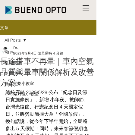
文章
All Posts
Dr.J
All Posts
2025年9月4日
讀畢需時 4 分鐘
長途搭車不再暈｜車內空氣
常見問題
品質與暈車關係解析及改善
使用說明
方案
低溫電漿小教室
總統府於 2025/5/28 公布「紀念日及節
UVC紫外線小教室
日實施條例」，新增 小年夜、教師節、
台灣光復節、行憲紀念日 4 天國定假
日，並將勞動節擴大為「全國放假」。
換句話說，從今年下半年開始，全民將
多出 5 天假期！同時，未來春節假期也