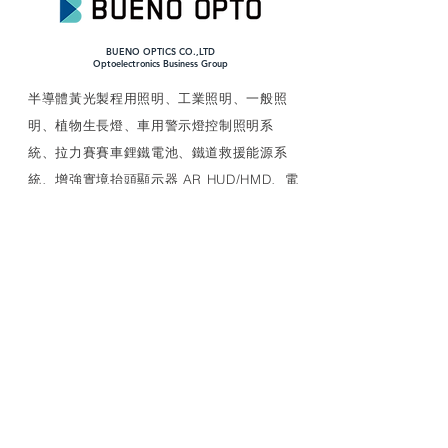
BUENO OPTICS CO.,LTD
​Optoelectronics Business Group
​半導體黃光製程用照明、工業照明、一般照
明、植物生長燈、車用警示燈控制照明系
統、拉力賽賽車鋰鐵電池、鐵道救援能源系
統、增強實境抬頭顯示器 AR HUD/HMD、電
漿UVC殺菌/滅病毒模組、AIoT中繼裝置、電
源管理等多種特殊應用產品、車用產品評估
研發生產驗證安裝、可靠性試驗以及車廠應
對
LINK
MEDCAIR+